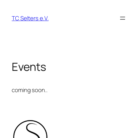
Zum
Inhalt
TC Selters e.V.
springen
Events
coming soon..